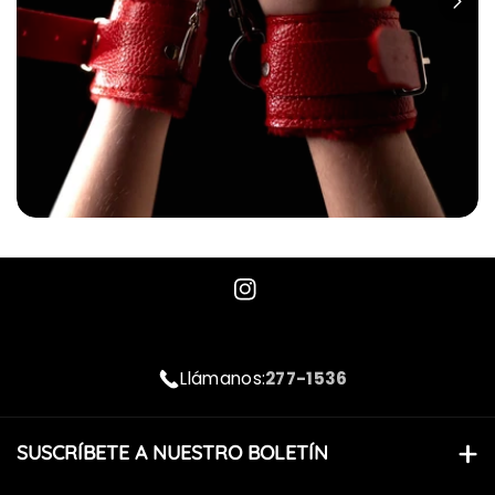
I
n
s
277-1536
Llámanos:
t
a
SUSCRÍBETE A NUESTRO BOLETÍN
g
r