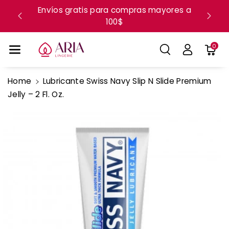
Ente Al Co
Envíos gratis para compras mayores a
Próxi
100$
ca
Ntenido
0
Home
Lubricante Swiss Navy Slip N Slide Premium
Ir
Jelly – 2 Fl. Oz.
Directamente
A La
Información
Del Producto