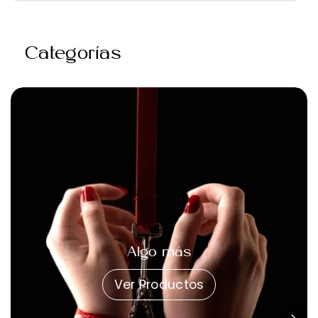
para
para
Lubricante
Lubricante
Swiss
Swiss
Categorías
Navy
Navy
Slip
Slip
N
N
Slide
Slide
Premium
Premium
Jelly
Jelly
–
–
2
2
Fl.
Fl.
Algo más
Oz.
Oz.
Ver Productos