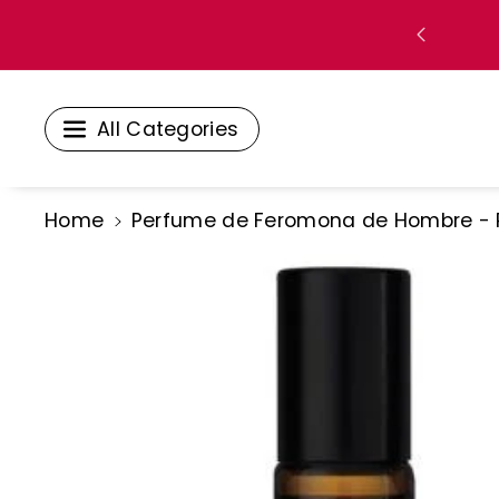
Mente Al
Contenid
O
All Categories
Ir
Home
Perfume de Feromona de Hombre - Pu
Directamente
A La
Información
Del Producto