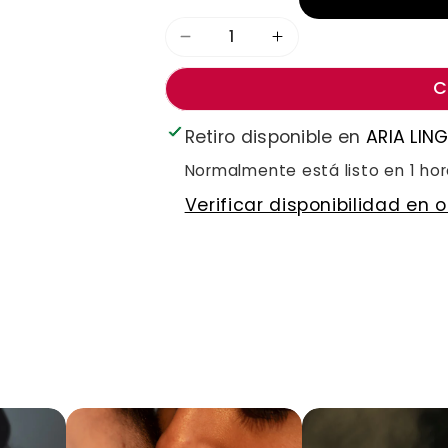
Reducir
Aumentar
cantidad
cantidad
C
para
para
Retiro disponible en
ARIA LIN
Perfume
Perfume
de
de
Normalmente está listo en 1 ho
Feromona
Feromona
Verificar disponibilidad en 
de
de
Hombre
Hombre
-
-
Puré
Puré
Instinct
Instinct
-
-
10.2ml
10.2ml
-
-