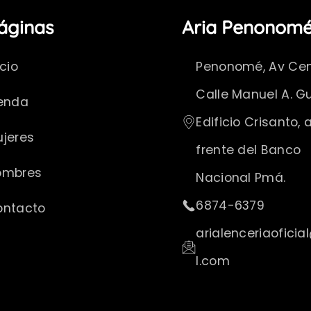
áginas
Aria Penonom
icio
Penonomé, Av Cent
Calle Manuel A. Gu
enda
Edificio Crisanto, a
jeres
frente del Banco
ombres
Nacional Pmá.
6874-6379
ontacto
arialenceriaofici
l.com