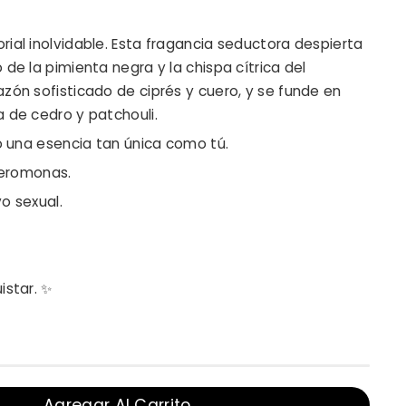
ial inolvidable. Esta fragancia seductora despierta
de la pimienta negra y la chispa cítrica del
zón sofisticado de ciprés y cuero, y se funde en
 de cedro y patchouli.
do una esencia tan única como tú.
feromonas.
o sexual.
istar. ✨
Agregar Al Carrito