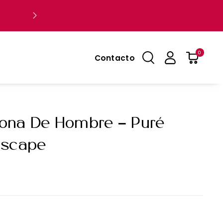
Próximamente: La colección 2025 que cambiar
conoces
0
Contacto
ona De Hombre - Puré
 Escape