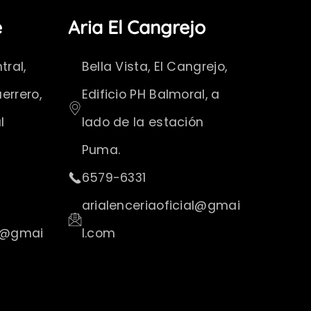
é
Aria El Cangrejo
ral,
Bella Vista, El Cangrejo,
errero,
Edificio PH Balmoral, a
l
lado de la estación
Puma.
6579-6331
arialenceriaoficial@gmai
al@gmai
l.com