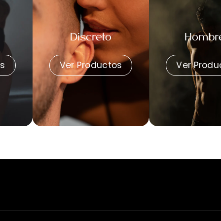
Escape
Escape
Discreto
Hombr
os
Ver Productos
Ver Produ