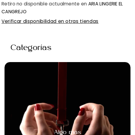
Solución
Solución
Retiro no disponible actualmente en
ARIA LINGERIE EL
Natural
Natural
CANGREJO
para
para
Verificar disponibilidad en otras tiendas
Prolongar
Prolongar
el
el
Categorías
Placer
Placer
Masculino
Masculino
3
3
ml
ml
-
-
China
China
Brush
Brush
Algo más