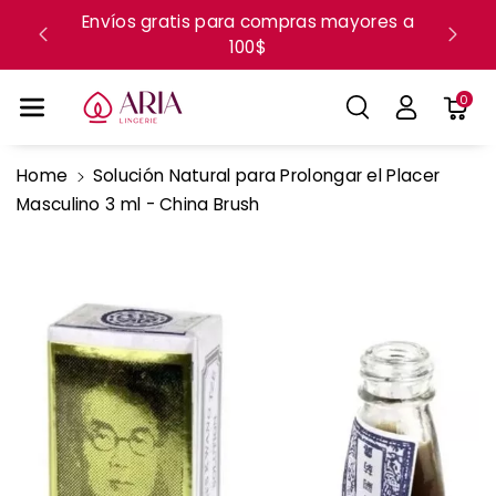
Ente Al Co
Envíos gratis para compras mayores a
Próxi
100$
ca
Ntenido
0
Home
Solución Natural para Prolongar el Placer
Ir
Masculino 3 ml - China Brush
Directamente
A La
Información
Del Producto